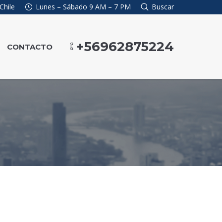
Chile
Lunes – Sábado 9 AM – 7 PM
Buscar
+56962875224
CONTACTO