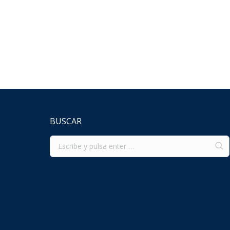
Construction
,
Investment
,
Uncategorised
Por
wwwursis
Pharetra dui risus, sed elementum urna facilisis 
ac, commodo felis. Aliquam non maximus leo, ut so
BUSCAR