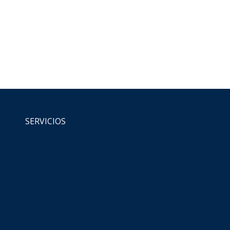
pa
junio 28, 2016
Deja un comentario
eu. Vestibulum vulputate metus malesuada, consequat justo
llicitudin velit. Duis sed odio ac diam viverra condimentum.
SERVICIOS