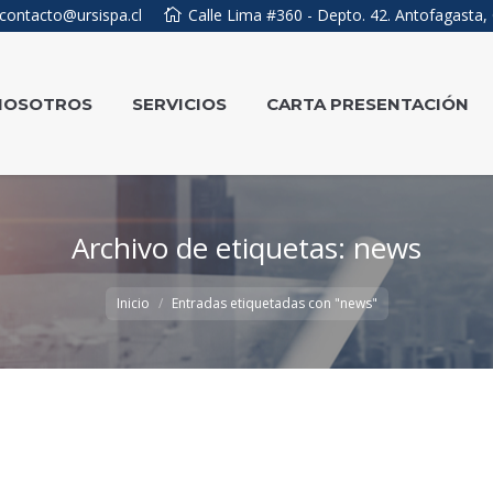
contacto@ursispa.cl
Calle Lima #360 - Depto. 42. Antofagasta, 
NOSOTROS
SERVICIOS
CARTA PRESENTACIÓN
Archivo de etiquetas:
news
Inicio
Entradas etiquetadas con "news"